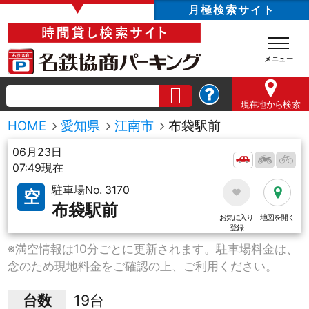
▼
月極検索サイト
現在地
から検索
HOME
愛知県
江南市
布袋駅前
06月23日
07:49現在
駐車場No. 3170
空
布袋駅前
お気に入り
地図を開く
登録
※満空情報は10分ごとに更新されます。駐車場料金は、
念のため現地料金をご確認の上、ご利用ください。
台数
19台