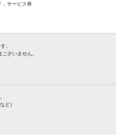
ド，サービス券
ます。
はございません。
。
など）