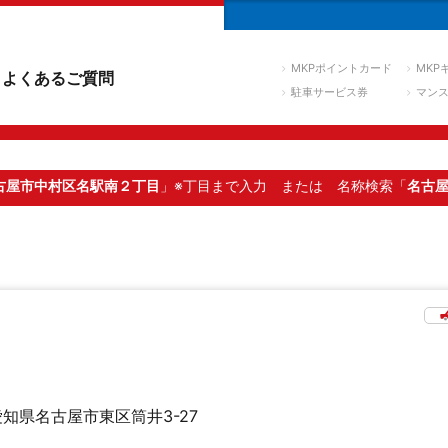
MKPポイントカード
MKP
よくあるご質問
駐車サービス券
マン
古屋市中村区名駅南２丁目
」※丁目まで入力
または 名称検索「
名古
愛知県名古屋市東区筒井3-27