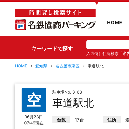
▼
HOME
キーワードで探す
入力例）住所検索「
名
HOME
愛知県
名古屋市東区
車道駅北
駐車場No. 3163
空
車道駅北
06月23日
台数
17台
住所
07:49現在