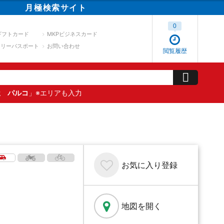
月極
検索
サイト
0
ギフトカード
MKPビジネスカード
スリーパスポート
お問い合わせ
閲覧履歴
屋 パルコ
」※エリアも入力
お気に入り
登録
地図を開く