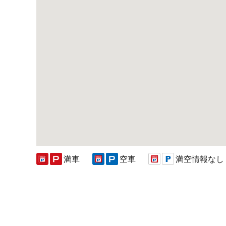
満車
空車
満空情報なし