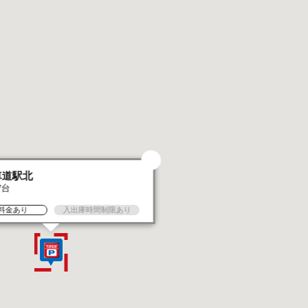
車道駅北
7台
料金あり
入出庫時間制限あり