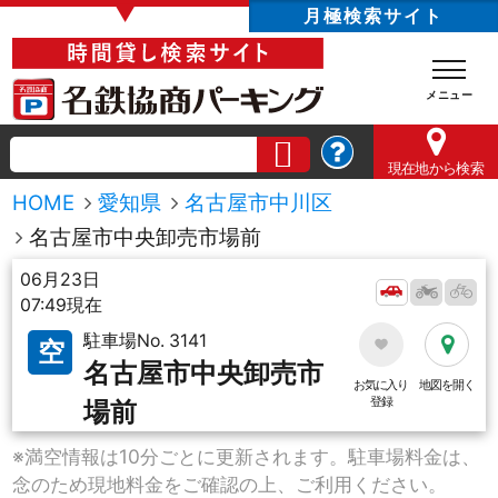
▼
月極検索サイト
現在地
から検索
HOME
愛知県
名古屋市中川区
名古屋市中央卸売市場前
06月23日
07:49現在
駐車場No. 3141
空
名古屋市中央卸売市
お気に入り
地図を開く
登録
場前
※満空情報は10分ごとに更新されます。駐車場料金は、
念のため現地料金をご確認の上、ご利用ください。