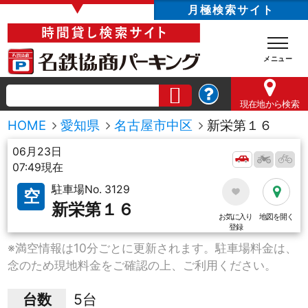
▼
月極検索サイト
現在地
から検索
HOME
愛知県
名古屋市中区
新栄第１６
06月23日
07:49現在
駐車場No. 3129
空
新栄第１６
お気に入り
地図を開く
登録
※満空情報は10分ごとに更新されます。駐車場料金は、
念のため現地料金をご確認の上、ご利用ください。
台数
5台