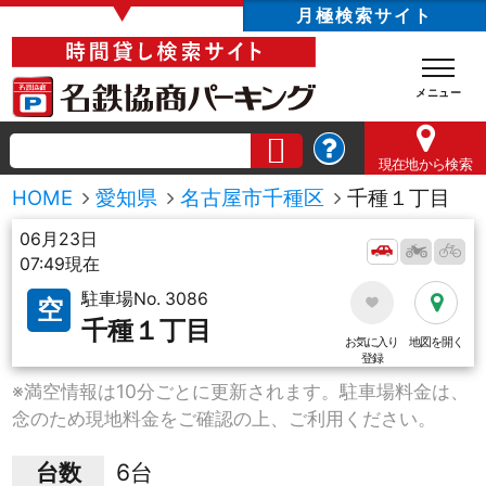
▼
月極検索サイト
現在地
から検索
HOME
愛知県
名古屋市千種区
千種１丁目
06月23日
07:49現在
駐車場No. 3086
空
千種１丁目
お気に入り
地図を開く
登録
※満空情報は10分ごとに更新されます。駐車場料金は、
念のため現地料金をご確認の上、ご利用ください。
台数
6台