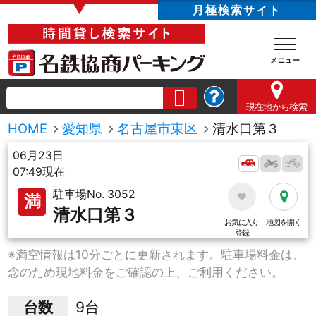
▼
月極検索サイト
現在地
から検索
HOME
愛知県
名古屋市東区
清水口第３
06月23日
07:49現在
駐車場No. 3052
満
清水口第３
お気に入り
地図を開く
登録
※満空情報は10分ごとに更新されます。駐車場料金は、
念のため現地料金をご確認の上、ご利用ください。
台数
9台