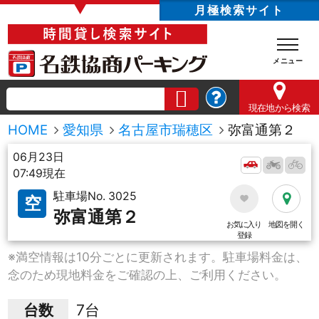
▼
月極検索サイト
現在地
から検索
HOME
愛知県
名古屋市瑞穂区
弥富通第２
06月23日
07:49現在
駐車場No. 3025
空
弥富通第２
お気に入り
地図を開く
登録
※満空情報は10分ごとに更新されます。駐車場料金は、
念のため現地料金をご確認の上、ご利用ください。
台数
7台