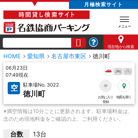
▼
月極検索サイト
現在地
から検索
HOME
愛知県
名古屋市東区
徳川町
06月23日
07:49現在
駐車場No. 3022
空
徳川町
お気に入り
地図を開く
登録
※満空情報は10分ごとに更新されます。駐車場料金は、
念のため現地料金をご確認の上、ご利用ください。
台数
13台