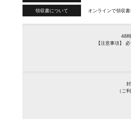
領収書について
オンラインで領収書
48
【注意事項】 
封
（ご利