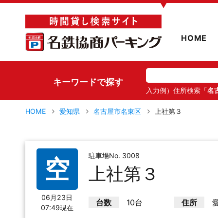
▼
HOME
キーワードで探す
入力例）住所検索「
名
HOME
愛知県
名古屋市名東区
上社第３
駐車場No. 3008
空
上社第３
06月23日
台数
10台
住所
07:49現在