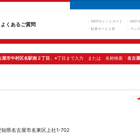
MKPポイントカード
MKP
よくあるご質問
駐車サービス券
マン
古屋市中村区名駅南２丁目
」※丁目まで入力
または 名称検索「
名古
愛知県名古屋市名東区上社1-702