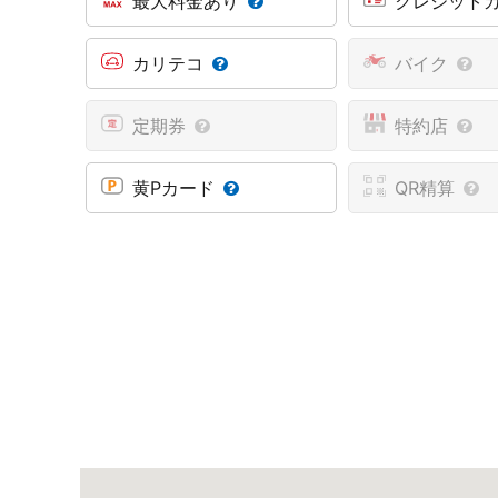
最大料金あり
クレジット
カリテコ
バイク
定期券
特約店
黄Pカード
QR精算