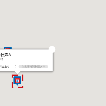
上社第３
0台
料金あり
入出庫時間制限あり