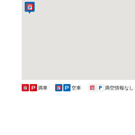
満車
空車
満空情報なし