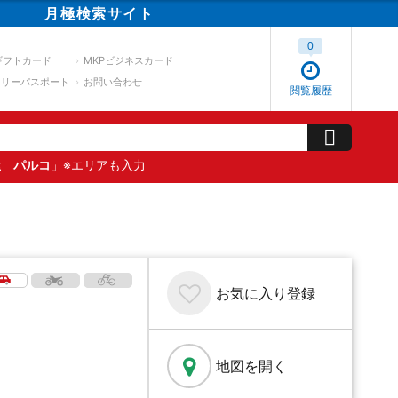
月極
検索
サイト
0
ギフトカード
MKPビジネスカード
スリーパスポート
お問い合わせ
閲覧履歴
屋 パルコ
」※エリアも入力
お気に入り
登録
地図を開く