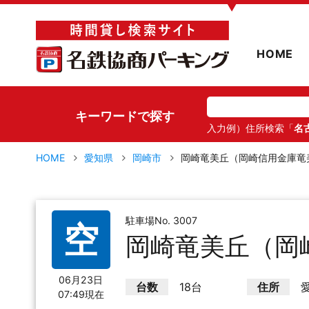
▼
HOME
キーワードで探す
入力例）住所検索「
名
HOME
愛知県
岡崎市
岡崎竜美丘（岡崎信用金庫竜
駐車場No. 3007
空
岡崎竜美丘（岡
06月23日
台数
18台
住所
07:49現在