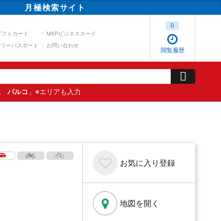
月極
検索
サイト
0
ギフトカード
MKPビジネスカード
スリーパスポート
お問い合わせ
閲覧履歴
屋 パルコ
」※エリアも入力
お気に入り
登録
地図を開く