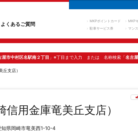
MKPポイントカード
MKP
よくあるご質問
駐車サービス券
マン
古屋市中村区名駅南２丁目
」※丁目まで入力
または 名称検索「
名古
美丘支店）
崎信用金庫竜美丘支店）
愛知県岡崎市竜美西1-10-4