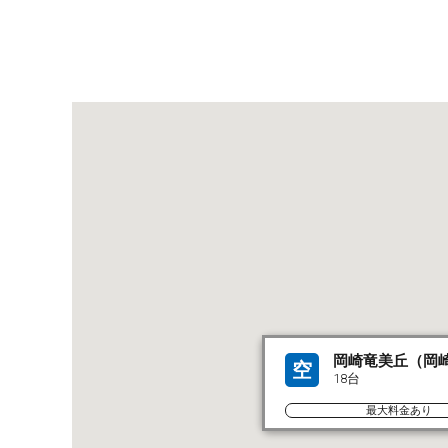
岡崎竜美丘（岡
空
18台
最大料金あり