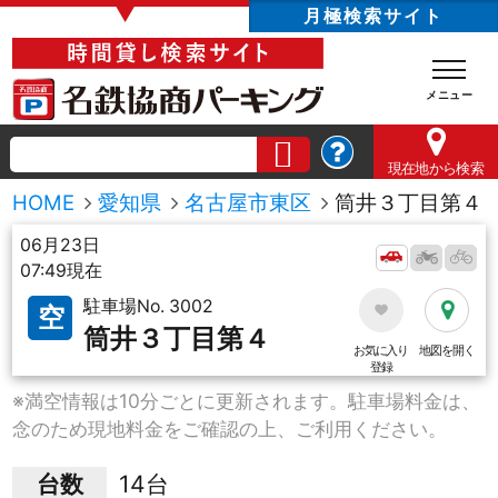
▼
月極検索サイト
現在地
から検索
HOME
愛知県
名古屋市東区
筒井３丁目第４
06月23日
07:49現在
駐車場No. 3002
空
筒井３丁目第４
お気に入り
地図を開く
登録
※満空情報は10分ごとに更新されます。駐車場料金は、
念のため現地料金をご確認の上、ご利用ください。
台数
14台