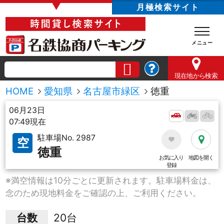
▼
月極検索サイト
現在地
から検索
HOME
愛知県
名古屋市緑区
徳重
06月23日
07:49現在
駐車場No. 2987
空
徳重
お気に入り
地図を開く
登録
※満空情報は10分ごとに更新されます。駐車場料金は、
念のため現地料金をご確認の上、ご利用ください。
台数
20台