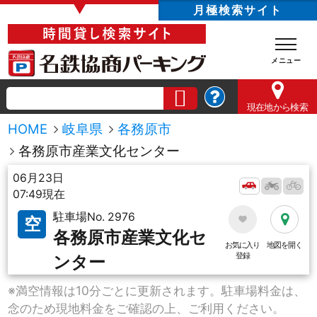
▼
月極検索サイト
現在地
から検索
HOME
岐阜県
各務原市
各務原市産業文化センター
06月23日
07:49現在
駐車場No. 2976
空
各務原市産業文化セ
お気に入り
地図を開く
登録
ンター
※満空情報は10分ごとに更新されます。駐車場料金は、
念のため現地料金をご確認の上、ご利用ください。