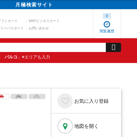
月極
検索
サイト
0
ギフトカード
MKPビジネスカード
スリーパスポート
お問い合わせ
閲覧履歴
屋 パルコ
」※エリアも入力
お気に入り
登録
地図を開く