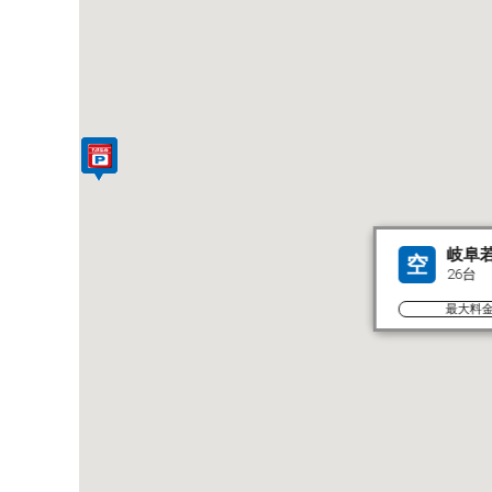
岐阜
空
26台
最大料