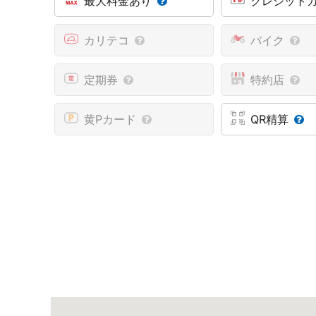
最大料金あり
クレジット
カリテコ
バイク
定期券
特約店
黄Pカード
QR精算