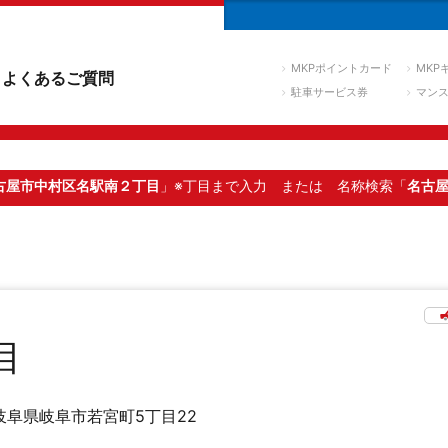
MKPポイントカード
MKP
よくあるご質問
駐車サービス券
マン
古屋市中村区名駅南２丁目
」※丁目まで入力
または 名称検索「
名古
目
岐阜県岐阜市若宮町5丁目22