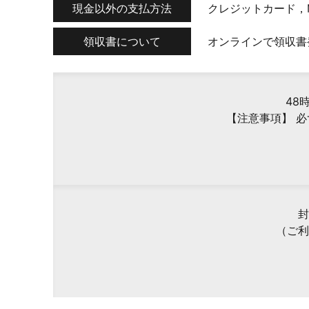
現金以外の支払方法
クレジットカード，M
領収書について
オンラインで領収書
48
【注意事項】 
封
（ご利