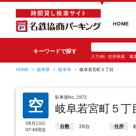
▼
HOME
キーワードで探す
入力例）住所検索「
名
HOME
岐阜県
岐阜市
岐阜若宮町５丁目
駐車場No. 2972
空
岐阜若宮町５丁
06月23日
台数
26台
住所
07:49現在