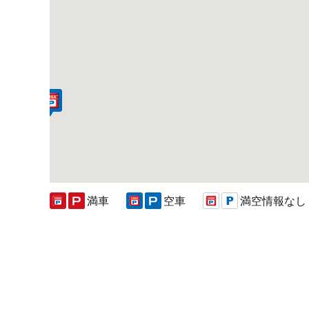
満車
空車
満空情報なし