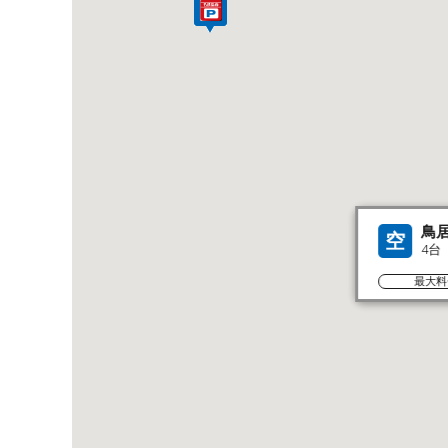
鳥
空
4台
最大料