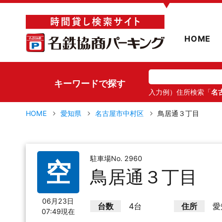
▼
HOME
キーワードで探す
入力例）住所検索「
名
HOME
愛知県
名古屋市中村区
鳥居通３丁目
駐車場No. 2960
空
鳥居通３丁目
06月23日
台数
4台
住所
愛
07:49現在