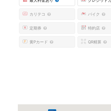
最大料金あり
クレジット
カリテコ
バイク
定期券
特約店
黄Pカード
QR精算