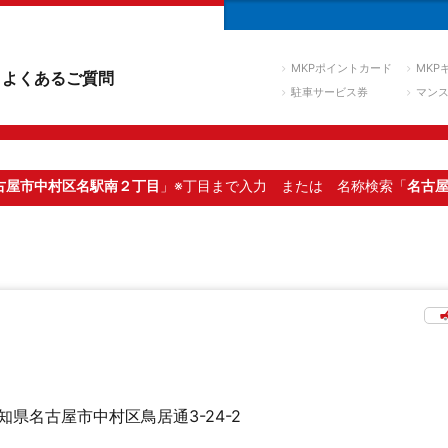
MKPポイントカード
MKP
よくあるご質問
駐車サービス券
マン
古屋市中村区名駅南２丁目
」※丁目まで入力
または 名称検索「
名古
知県名古屋市中村区鳥居通3-24-2