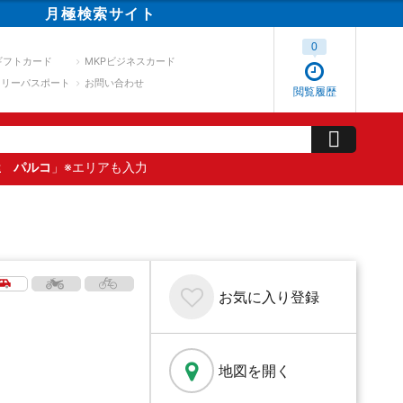
月極
検索
サイト
0
ギフトカード
MKPビジネスカード
スリーパスポート
お問い合わせ
閲覧履歴
屋 パルコ
」※エリアも入力
お気に入り
登録
地図を開く