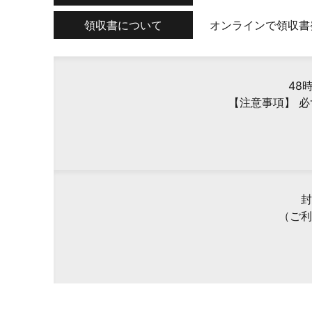
領収書について
オンラインで領収書
48
【注意事項】 
封
（ご利