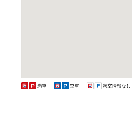
満車
空車
満空情報なし