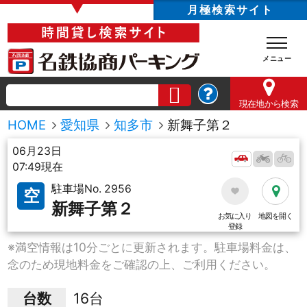
▼
月極検索サイト
現在地
から検索
HOME
愛知県
知多市
新舞子第２
06月23日
07:49現在
駐車場No. 2956
空
新舞子第２
お気に入り
地図を開く
登録
※満空情報は10分ごとに更新されます。駐車場料金は、
念のため現地料金をご確認の上、ご利用ください。
台数
16台