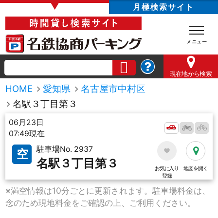
▼
月極検索サイト
現在地
から検索
HOME
愛知県
名古屋市中村区
名駅３丁目第３
06月23日
07:49現在
駐車場No. 2937
空
名駅３丁目第３
お気に入り
地図を開く
登録
※満空情報は10分ごとに更新されます。駐車場料金は、
念のため現地料金をご確認の上、ご利用ください。