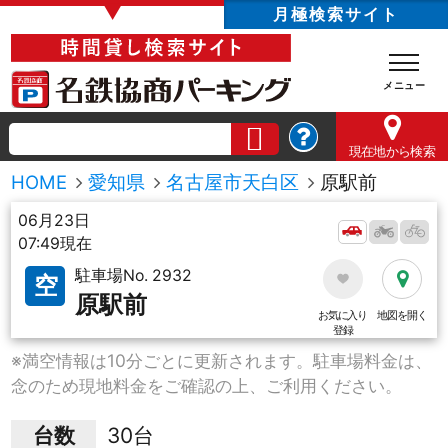
▼
月極検索サイト
現在地
から検索
HOME
愛知県
名古屋市天白区
原駅前
06月23日
07:49現在
駐車場No. 2932
空
原駅前
お気に入り
地図を開く
登録
※満空情報は10分ごとに更新されます。駐車場料金は、
念のため現地料金をご確認の上、ご利用ください。
台数
30台