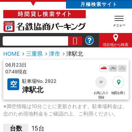
▼
月極検索サイト
現在地
から検索
HOME
三重県
津市
津駅北
06月23日
07:49現在
駐車場No. 2922
空
津駅北
お気に入り
地図を開く
登録
※満空情報は10分ごとに更新されます。駐車場料金は、
念のため現地料金をご確認の上、ご利用ください。
台数
15台