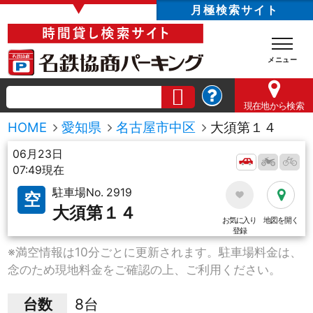
▼
月極検索サイト
現在地
から検索
HOME
愛知県
名古屋市中区
大須第１４
06月23日
07:49現在
駐車場No. 2919
空
大須第１４
お気に入り
地図を開く
登録
※満空情報は10分ごとに更新されます。駐車場料金は、
念のため現地料金をご確認の上、ご利用ください。
台数
8台