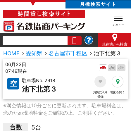
▼
月極検索サイト
現在地
から検索
HOME
愛知県
名古屋市千種区
池下北第３
06月23日
07:49現在
駐車場No. 2918
空
池下北第３
お気に入り
地図を開く
登録
※満空情報は10分ごとに更新されます。駐車場料金は、
念のため現地料金をご確認の上、ご利用ください。
台数
5台