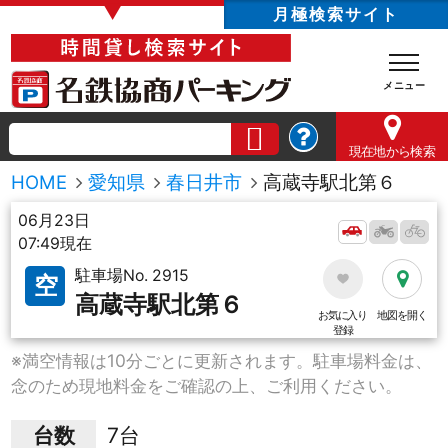
▼
月極検索サイト
現在地
から検索
HOME
愛知県
春日井市
高蔵寺駅北第６
06月23日
07:49現在
駐車場No. 2915
空
高蔵寺駅北第６
お気に入り
地図を開く
登録
※満空情報は10分ごとに更新されます。駐車場料金は、
念のため現地料金をご確認の上、ご利用ください。
台数
7台