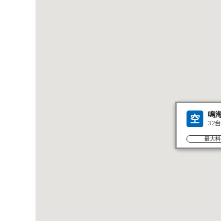
鳴
空
32台
最大料