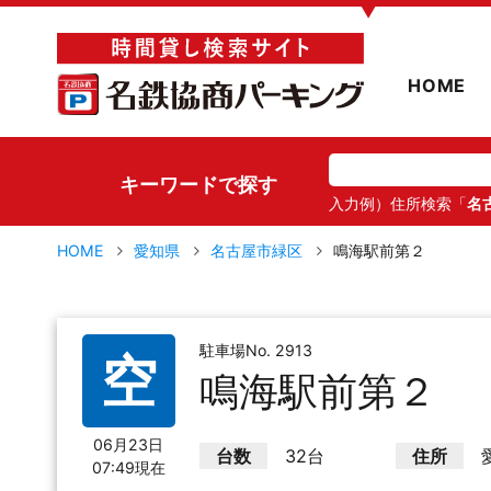
▼
HOME
キーワードで探す
入力例）住所検索「
名
HOME
愛知県
名古屋市緑区
鳴海駅前第２
駐車場No. 2913
空
鳴海駅前第２
06月23日
台数
32台
住所
07:49現在