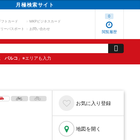
月極
検索
サイト
0
ギフトカード
MKPビジネスカード
スリーパスポート
お問い合わせ
閲覧履歴
屋 パルコ
」※エリアも入力
お気に入り
登録
地図を開く