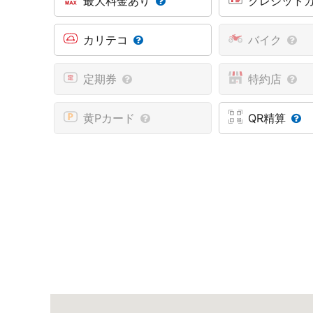
最大料金あり
クレジット
カリテコ
バイク
定期券
特約店
黄Pカード
QR精算