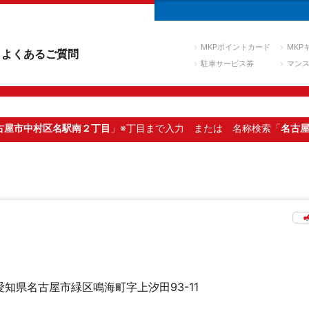
MKPポイントカード
MKP
よくあるご質問
駐車サービス券
マン
古屋市中村区名駅南２丁目
」※丁目まで入力
または 名称検索「
名古
愛知県名古屋市緑区鳴海町字上汐田93-11