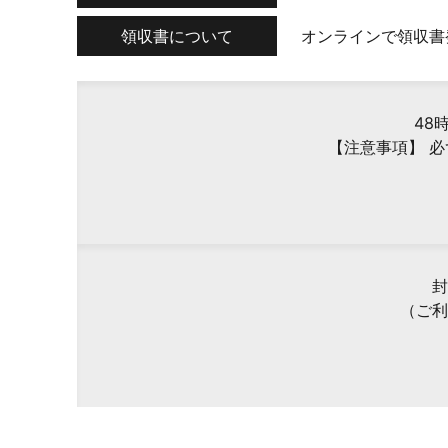
領収書について
オンラインで領収書
48
【注意事項】 
封
（ご利