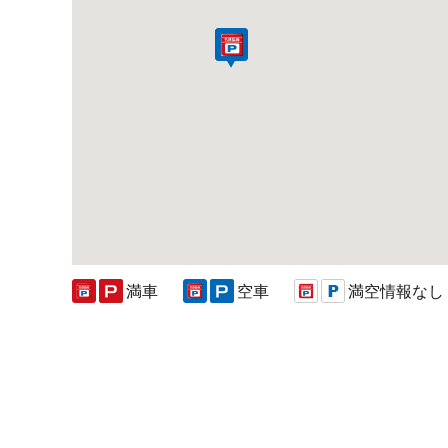
満車
空車
満空情報なし