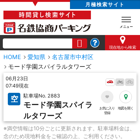
▼
月極検索サイト
現在地
から検索
HOME
愛知県
名古屋市中村区
モード学園スパイラルタワーズ
06月23日
07:49現在
駐車場No. 2883
空
モード学園スパイラ
お気に入り
地図を開く
登録
ルタワーズ
※満空情報は10分ごとに更新されます。駐車場料金は、
念のため現地料金をご確認の上、ご利用ください。