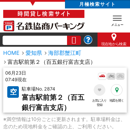
▼
月極検索サイト
現在地
から検索
HOME
愛知県
海部郡蟹江町
富吉駅前第２（百五銀行富吉支店）
06月23日
07:49現在
駐車場No. 2874
空
富吉駅前第２（百五
お気に入り
地図を開く
登録
銀行富吉支店）
※満空情報は10分ごとに更新されます。駐車場料金は、
念のため現地料金をご確認の上、ご利用ください。