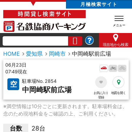
▼
月極検索サイト
現在地
から検索
HOME
愛知県
岡崎市
中岡崎駅前広場
06月23日
07:49現在
駐車場No. 2854
空
中岡崎駅前広場
お気に入り
地図を開く
登録
※満空情報は10分ごとに更新されます。駐車場料金は、
念のため現地料金をご確認の上、ご利用ください。
台数
28台