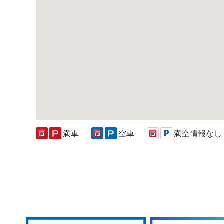
満車
空車
満空情報なし