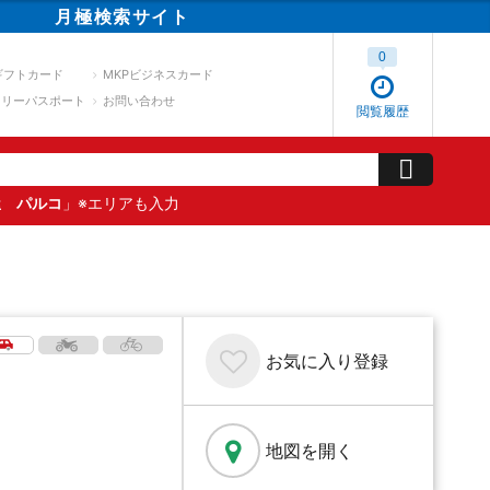
月極
検索
サイト
0
ギフトカード
MKPビジネスカード
スリーパスポート
お問い合わせ
閲覧履歴
屋 パルコ
」※エリアも入力
お気に入り
登録
地図を開く