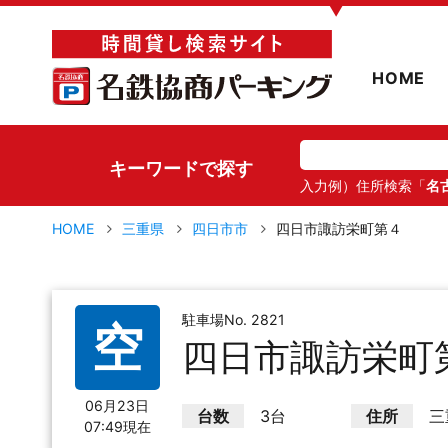
▼
HOME
キーワードで探す
入力例）住所検索「
名
HOME
三重県
四日市市
四日市諏訪栄町第４
駐車場No. 2821
空
四日市諏訪栄町
06月23日
台数
3台
住所
三
07:49現在