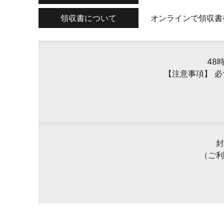
領収書について
オンラインで領収書
48
【注意事項】 
封
（ご利