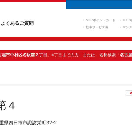
MKPポイントカード
MKP
よくあるご質問
駐車サービス券
マン
古屋市中村区名駅南２丁目
」※丁目まで入力
または 名称検索「
名古
第４
重県四日市市諏訪栄町32-2