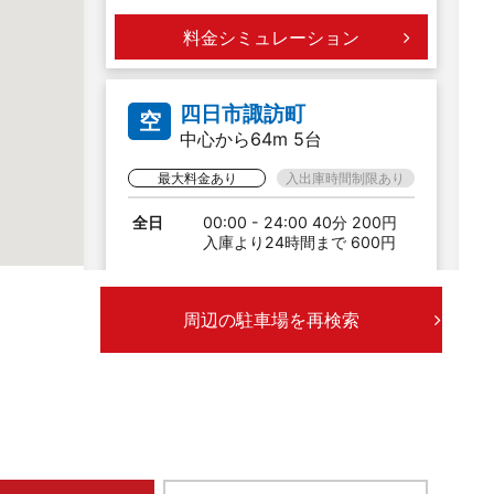
料金シミュレーション
四日市諏訪町
空
中心から64m 5台
最大料金あり
入出庫時間制限あり
全日
00:00 - 24:00 40分 200円
入庫より24時間まで 600円
料金シミュレーション
周辺の駐車場を再検索
四日市諏訪栄町第３
空
中心から91m 6台
最大料金あり
入出庫時間制限あり
全日
00:00 - 24:00 40分 200円