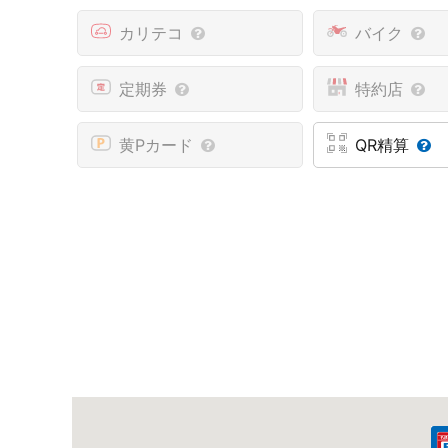
カリテコ
バイク
定期券
特約店
黄Pカード
QR精算