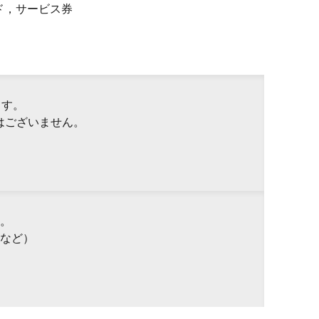
ド，サービス券
ます。
はございません。
。
など）