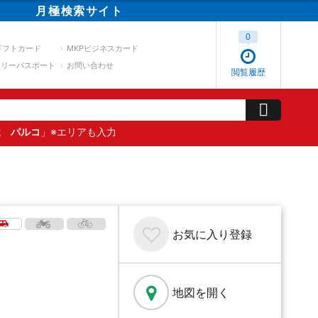
月極
検索
サイト
0
ギフトカード
MKPビジネスカード
スリーパスポート
お問い合わせ
閲覧履歴
屋 パルコ
」※エリアも入力
お気に入り
登録
地図を開く