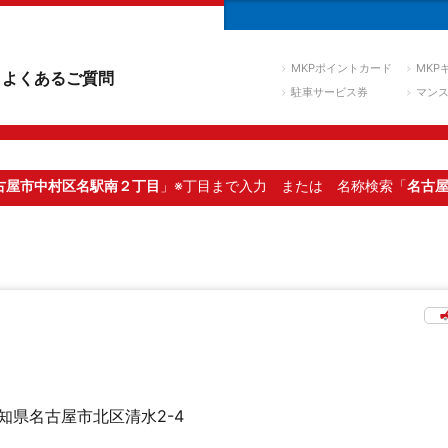
MKPポイントカード
MKP
よくあるご質問
駐車サービス券
マン
古屋市中村区名駅南２丁目
」※丁目まで入力
または 名称検索「
名古
知県名古屋市北区清水2-4