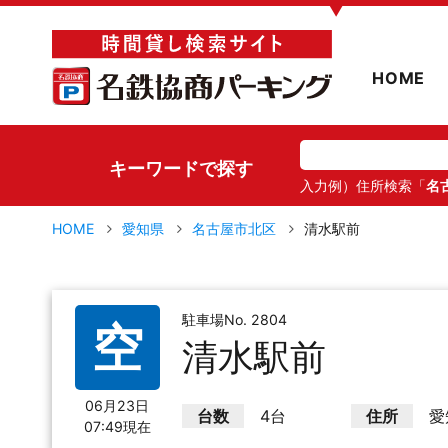
▼
HOME
キーワードで探す
入力例）住所検索「
名
HOME
愛知県
名古屋市北区
清水駅前
駐車場No. 2804
空
清水駅前
06月23日
台数
4台
住所
愛
07:49現在