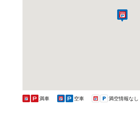
満車
空車
満空情報なし