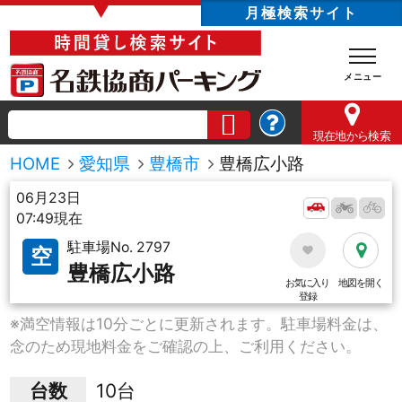
▼
月極検索サイト
現在地
から検索
HOME
愛知県
豊橋市
豊橋広小路
06月23日
07:49現在
駐車場No. 2797
空
豊橋広小路
お気に入り
地図を開く
登録
※満空情報は10分ごとに更新されます。駐車場料金は、
念のため現地料金をご確認の上、ご利用ください。
台数
10台