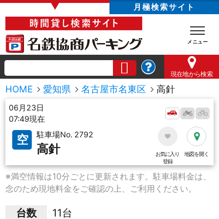
▼
月極検索サイト
現在地
から検索
HOME
愛知県
名古屋市名東区
高針
06月23日
07:49現在
駐車場No. 2792
空
高針
お気に入り
地図を開く
登録
※満空情報は10分ごとに更新されます。駐車場料金は、
念のため現地料金をご確認の上、ご利用ください。
台数
11台