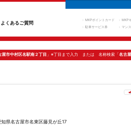
MKPポイントカード
MKP
よくあるご質問
駐車サービス券
マン
古屋市中村区名駅南２丁目
」※丁目まで入力
または 名称検索「
名古
愛知県名古屋市名東区藤見が丘17