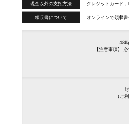
現金以外の支払方法
クレジットカード，M
領収書について
オンラインで領収書
48
【注意事項】 
封
（ご利