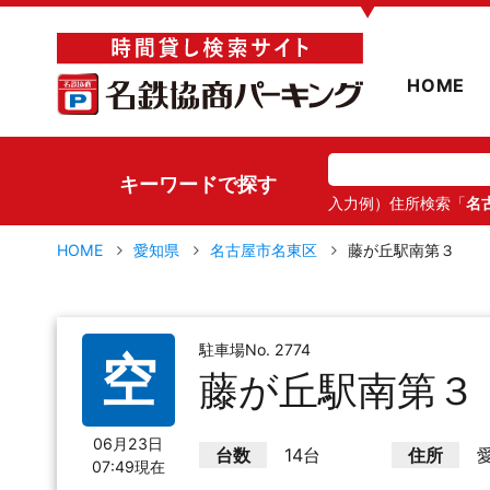
▼
HOME
キーワードで探す
入力例）住所検索「
名
HOME
愛知県
名古屋市名東区
藤が丘駅南第３
駐車場No. 2774
空
藤が丘駅南第３
06月23日
台数
14台
住所
07:49現在