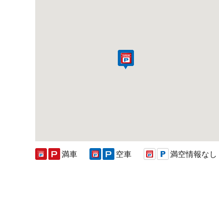
満車
空車
満空情報なし