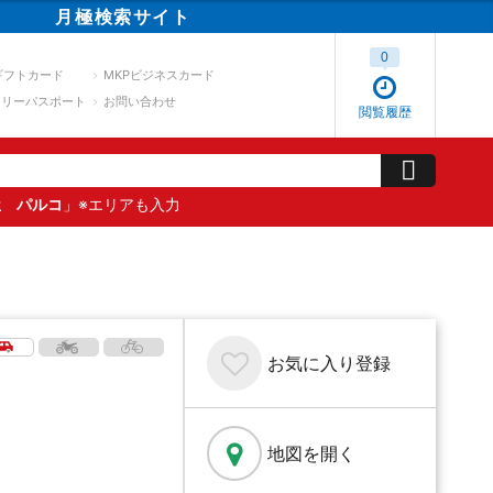
月極
検索
サイト
0
ギフトカード
MKPビジネスカード
スリーパスポート
お問い合わせ
閲覧履歴
屋 パルコ
」※エリアも入力
お気に入り
登録
地図を開く