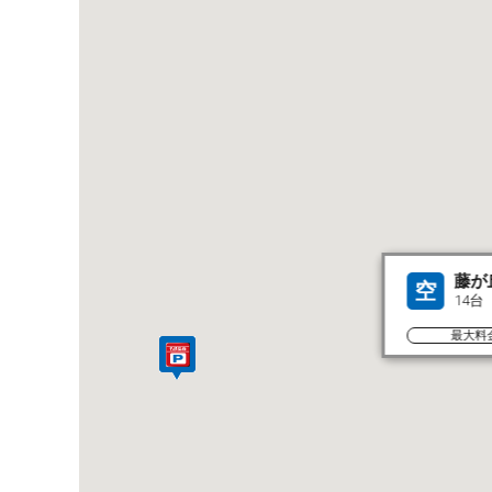
藤が
空
14台
最大料