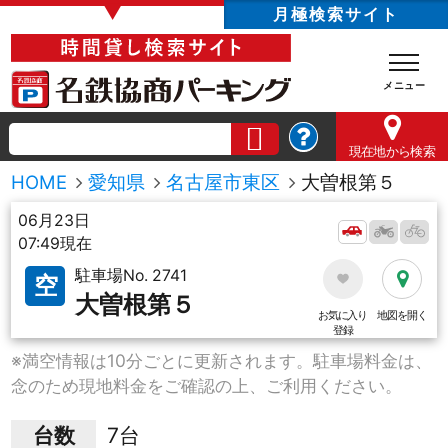
▼
月極検索サイト
現在地
から検索
HOME
愛知県
名古屋市東区
大曽根第５
06月23日
07:49現在
駐車場No. 2741
空
大曽根第５
お気に入り
地図を開く
登録
※満空情報は10分ごとに更新されます。駐車場料金は、
念のため現地料金をご確認の上、ご利用ください。
台数
7台