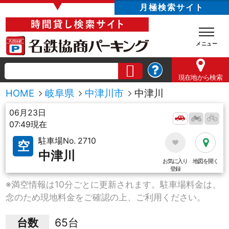
▼
月極検索サイト
現在地
から検索
HOME
岐阜県
中津川市
中津川
06月23日
07:49現在
駐車場No. 2710
空
中津川
お気に入り
地図を開く
登録
※満空情報は10分ごとに更新されます。駐車場料金は、
念のため現地料金をご確認の上、ご利用ください。
台数
65台