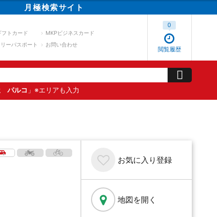
月極
検索
サイト
0
ギフトカード
MKPビジネスカード
スリーパスポート
お問い合わせ
閲覧履歴
屋 パルコ
」※エリアも入力
お気に入り
登録
地図を開く