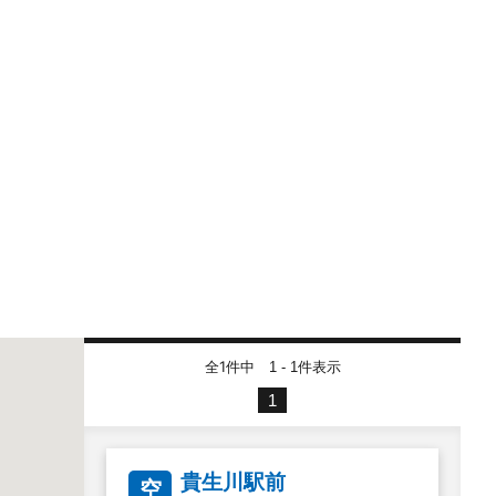
全1件中
件表示
1 - 1
1
貴生川駅前
空