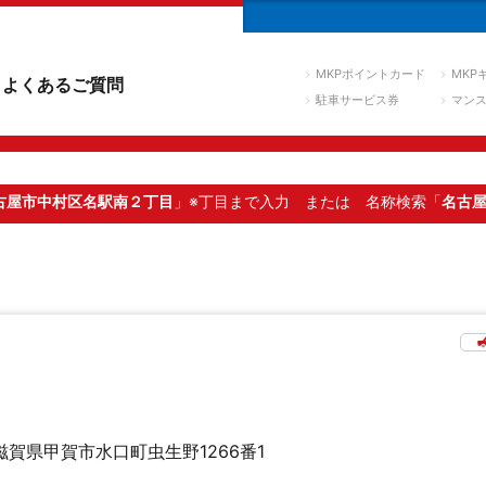
MKPポイントカード
MKP
よくあるご質問
駐車サービス券
マン
古屋市中村区名駅南２丁目
」※丁目まで入力
または 名称検索「
名古
滋賀県甲賀市水口町虫生野1266番1