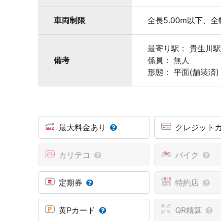
車両制限
全長5.00m以下、全
最寄り駅： 貴生川
備考
係員： 無人
形態： 平面(舗装済)
最大料金あり
クレジット
カリテコ
バイク
定期券
特約店
黄Pカード
QR精算