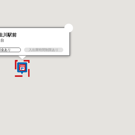
生川駅前
1台
料金あり
入出庫時間制限あり