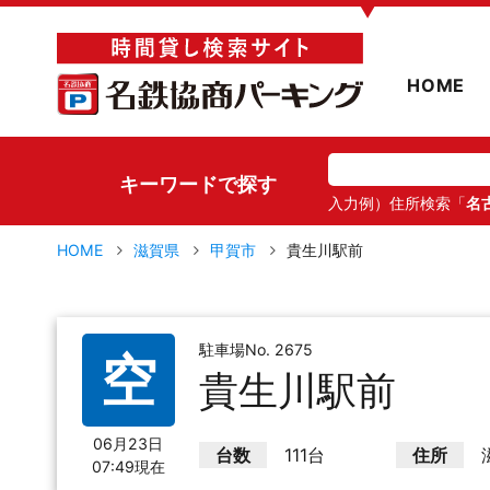
▼
HOME
キーワードで探す
入力例）住所検索「
名
HOME
滋賀県
甲賀市
貴生川駅前
駐車場No. 2675
空
貴生川駅前
06月23日
台数
111台
住所
07:49現在