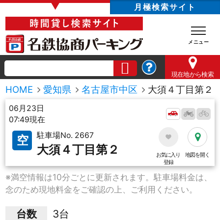
▼
月極検索サイト
現在地
から検索
HOME
愛知県
名古屋市中区
大須４丁目第２
06月23日
07:49現在
駐車場No. 2667
空
大須４丁目第２
お気に入り
地図を開く
登録
※満空情報は10分ごとに更新されます。駐車場料金は、
念のため現地料金をご確認の上、ご利用ください。
台数
3台