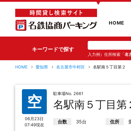
▼
HOME
キーワードで探す
入力例）住所検索「
名
HOME
愛知県
名古屋市中村区
名駅南５丁目第２
駐車場No. 2661
空
名駅南５丁目第
06月23日
台数
35台
住所
07:49現在