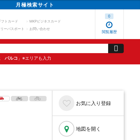
月極
検索
サイト
0
ギフトカード
MKPビジネスカード
スリーパスポート
お問い合わせ
閲覧履歴
屋 パルコ
」※エリアも入力
お気に入り
登録
地図を開く