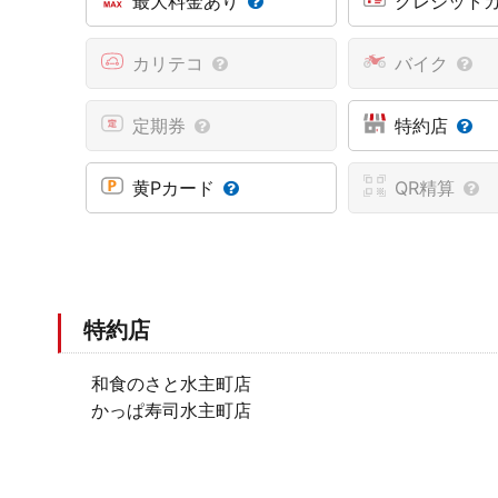
最大料金あり
クレジット
カリテコ
バイク
定期券
特約店
黄Pカード
QR精算
特約店
和食のさと水主町店
かっぱ寿司水主町店