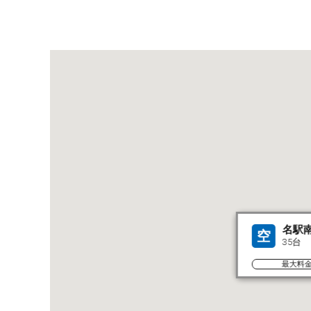
名駅
空
35台
最大料