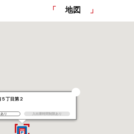
地図
南５丁目第２
金あり
入出庫時間制限あり