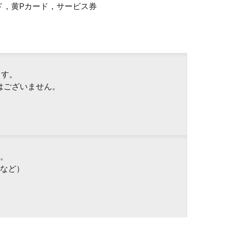
ド，黄Pカード，サービス券
ます。
はございません。
。
など）