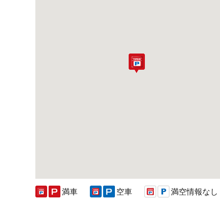
満車
空車
満空情報なし