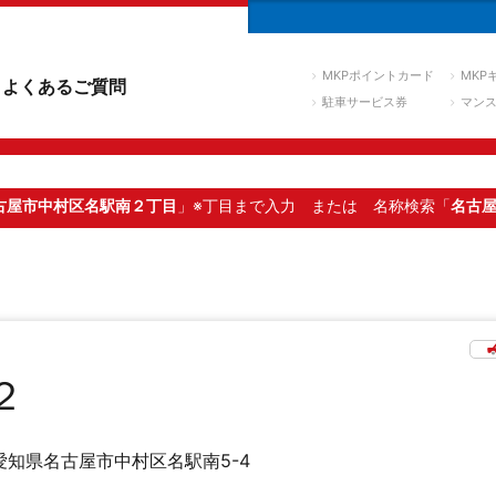
MKPポイントカード
MKP
よくあるご質問
駐車サービス券
マン
古屋市中村区名駅南２丁目
」※丁目まで入力
または 名称検索「
名古
２
愛知県名古屋市中村区名駅南5-4