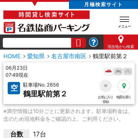
▼
月極検索サイト
現在地
から検索
HOME
愛知県
名古屋市南区
鶴里駅前第２
06月23日
07:49現在
駐車場No. 2656
空
鶴里駅前第２
お気に入り
地図を開く
登録
※満空情報は10分ごとに更新されます。駐車場料金は、
念のため現地料金をご確認の上、ご利用ください。
台数
17台