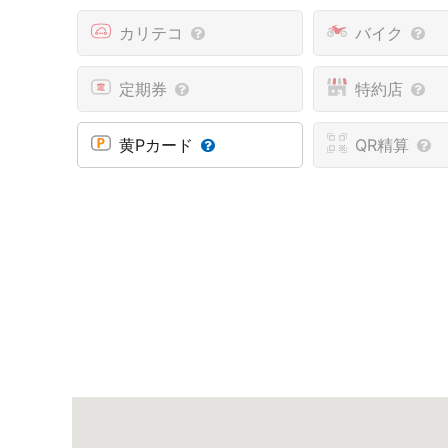
カリテコ
バイク
定期券
特約店
黄Pカード
QR精算