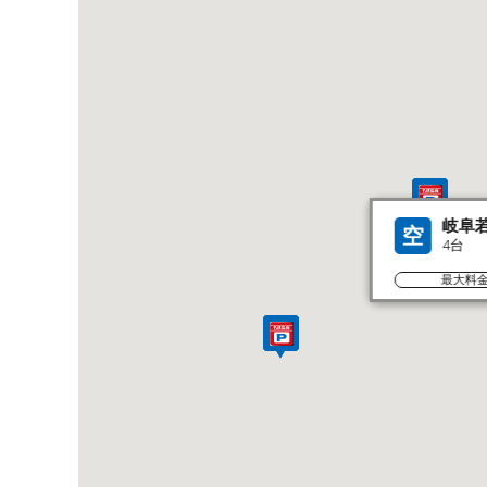
岐阜
空
4台
最大料