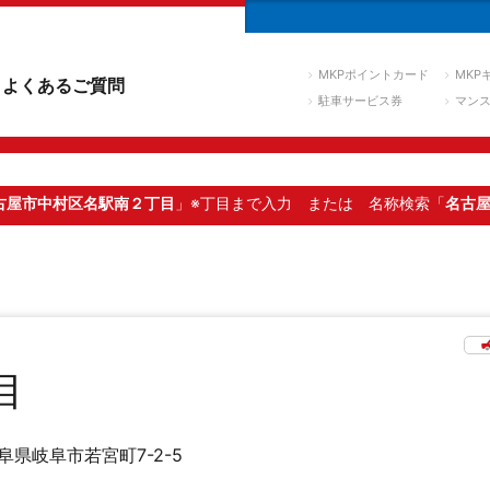
MKPポイントカード
MKP
よくあるご質問
駐車サービス券
マン
古屋市中村区名駅南２丁目
」※丁目まで入力
または 名称検索「
名古
目
阜県岐阜市若宮町7-2-5