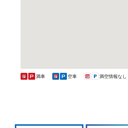
満車
空車
満空情報なし