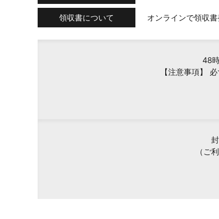
領収書について
オンラインで領収書
48
【注意事項】 
封
（ご利