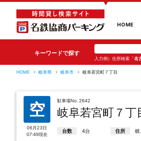
▼
HOME
キーワードで探す
入力例）住所検索「
名
HOME
岐阜県
岐阜市
岐阜若宮町７丁目
駐車場No. 2642
空
岐阜若宮町７丁
06月23日
台数
4台
住所
岐
07:49現在