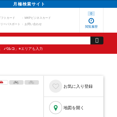
月極
検索
サイト
0
ギフトカード
MKPビジネスカード
スリーパスポート
お問い合わせ
閲覧履歴
屋 パルコ
」※エリアも入力
お気に入り
登録
地図を開く