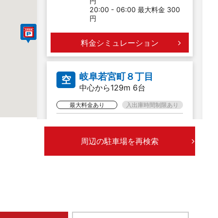
円
20:00 - 06:00 最大料金 300
円
料金シミュレーション
岐阜若宮町８丁目
空
中心から129m 6台
最大料金あり
入出庫時間制限あり
全日
00:00 - 24:00 60分 200円
入庫より24時間まで 500円
周辺の駐車場を再検索
料金シミュレーション
岐阜若宮町５丁目
空
中心から231m 26台