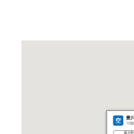
豊
空
10台
最大料