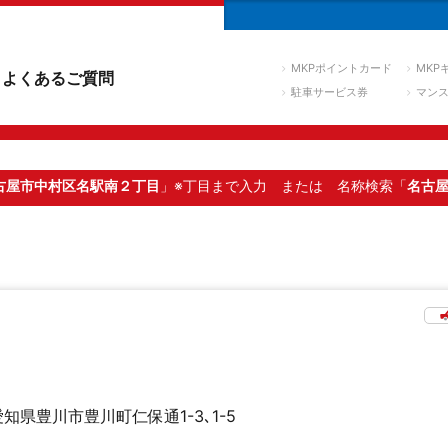
MKPポイントカード
MKP
よくあるご質問
駐車サービス券
マン
古屋市中村区名駅南２丁目
」※丁目まで入力
または 名称検索「
名古
愛知県豊川市豊川町仁保通1-3､1-5