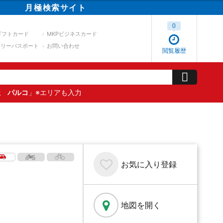
月極
検索
サイト
0
ギフトカード
MKPビジネスカード
スリーパスポート
お問い合わせ
閲覧履歴
屋 パルコ
」※エリアも入力
お気に入り
登録
地図を開く