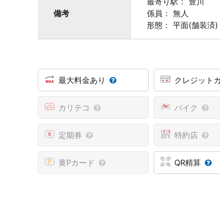
最寄り駅： 豊川
備考
係員： 無人
形態： 平面(舗装済)
最大料金あり
クレジット
カリテコ
バイク
定期券
特約店
黄Pカード
QR精算