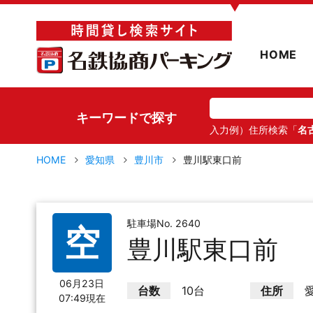
▼
HOME
キーワードで探す
入力例）住所検索「
名
HOME
愛知県
豊川市
豊川駅東口前
駐車場No. 2640
空
豊川駅東口前
06月23日
台数
10台
住所
07:49現在