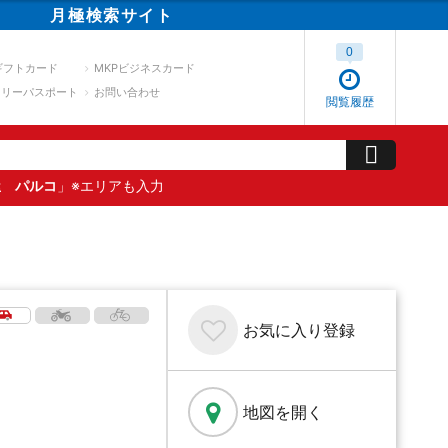
月極
検索
サイト
0
ギフトカード
MKPビジネスカード
スリーパスポート
お問い合わせ
閲覧履歴
屋 パルコ
」※エリアも入力
お気に入り
登録
地図を開く