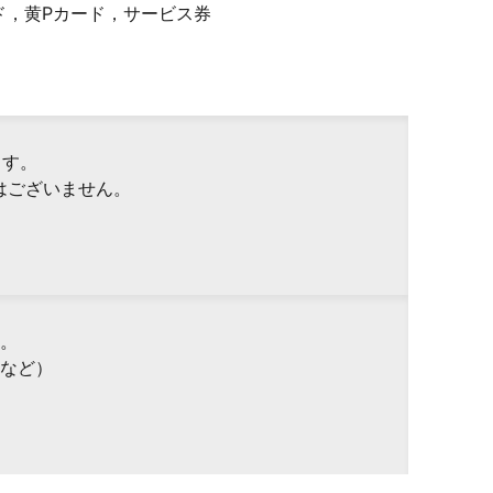
ド，黄Pカード，サービス券
ます。
はございません。
。
など）