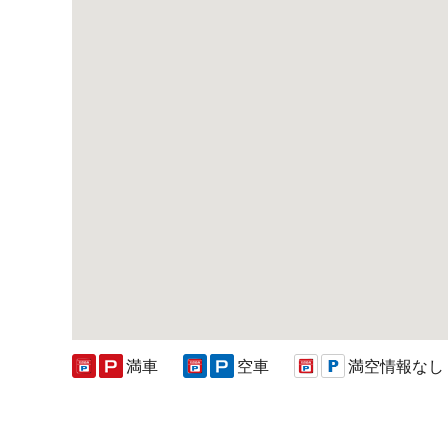
満車
空車
満空情報なし