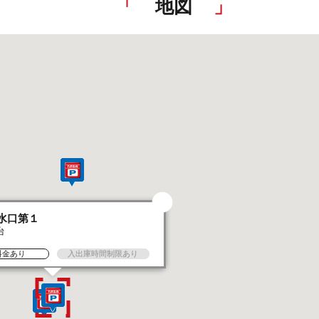
地図
水口第１
台
料金あり
入出庫時間制限あり