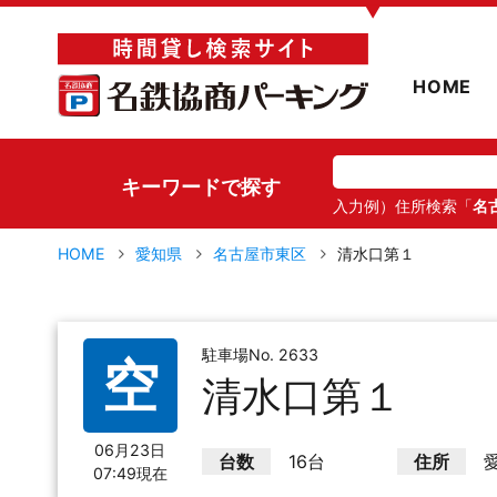
▼
HOME
キーワードで探す
入力例）住所検索「
名
HOME
愛知県
名古屋市東区
清水口第１
駐車場No. 2633
空
清水口第１
06月23日
台数
16台
住所
07:49現在