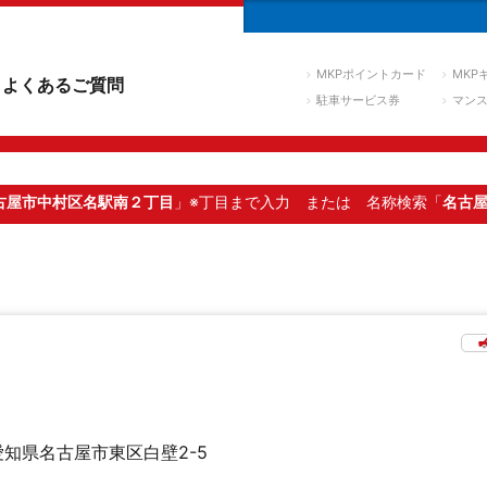
MKPポイントカード
MKP
よくあるご質問
駐車サービス券
マン
古屋市中村区名駅南２丁目
」※丁目まで入力
または 名称検索「
名古
愛知県名古屋市東区白壁2-5