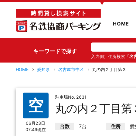
▼
HOME
キーワードで探す
入力例）住所検索「
名
HOME
愛知県
名古屋市中区
丸の内２丁目第３
駐車場No. 2631
空
丸の内２丁目第
06月23日
台数
7台
住所
愛
07:49現在