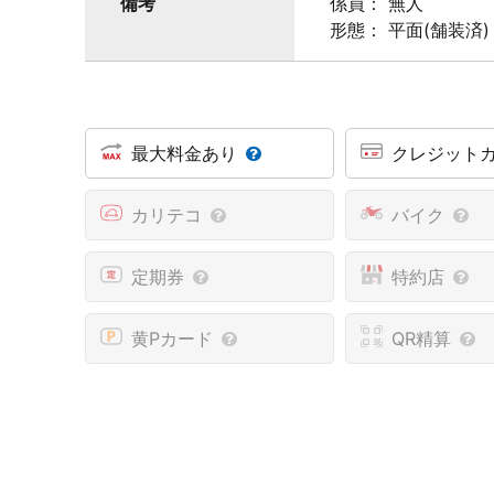
備考
係員： 無人
形態： 平面(舗装済)
最大料金あり
クレジット
カリテコ
バイク
定期券
特約店
黄Pカード
QR精算