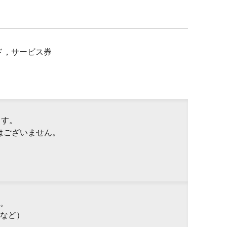
ド，サービス券
ます。
はございません。
。
など）