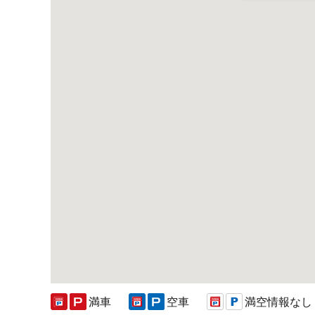
満車
空車
満空情報なし