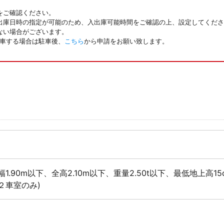
をご確認ください。
出庫日時の指定が可能のため、入出庫可能時間をご確認の上、設定してくださ
ない場合がございます。
駐車する場合は駐車後、
こちら
から申請をお願い致します。
幅1.90m以下、全高2.10m以下、重量2.50t以下、最低地上高1
２車室のみ)