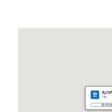
丸の
空
7台
最大料