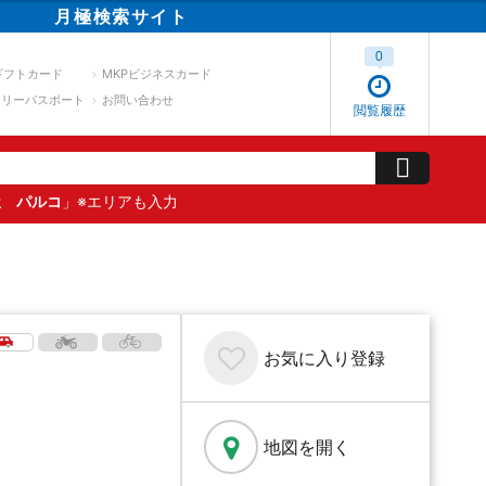
月極
検索
サイト
0
ギフトカード
MKPビジネスカード
スリーパスポート
お問い合わせ
閲覧履歴
屋 パルコ
」※エリアも入力
お気に入り
登録
地図を開く