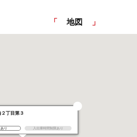
地図
内２丁目第３
金あり
入出庫時間制限あり