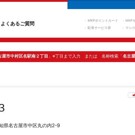
MKPポイントカード
MKP
よくあるご質問
駐車サービス券
マン
古屋市中村区名駅南２丁目
」※丁目まで入力
または 名称検索「
名古
３
知県名古屋市中区丸の内2-9