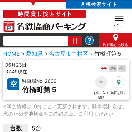
▼
月極検索サイト
現在地
から検索
HOME
愛知県
名古屋市中村区
竹橋町第５
06月23日
07:49現在
駐車場No. 2630
空
竹橋町第５
お気に入り
地図を開く
登録
※満空情報は10分ごとに更新されます。駐車場料金は、
念のため現地料金をご確認の上、ご利用ください。
台数
5台