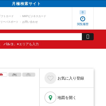
月極
検索
サイト
0
ギフトカード
MKPビジネスカード
スリーパスポート
お問い合わせ
閲覧履歴
屋 パルコ
」※エリアも入力
お気に入り
登録
地図を開く