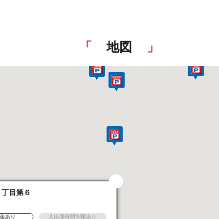
地図
５丁目第６
金あり
入出庫時間制限あり