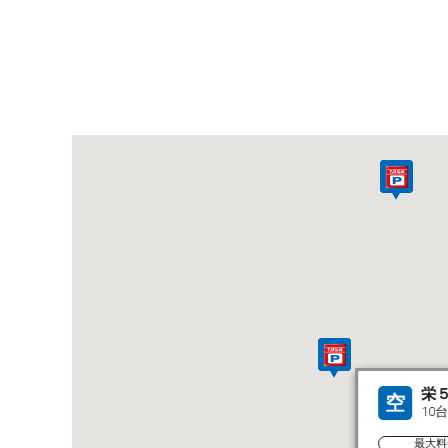
栄
空
10台
最大料