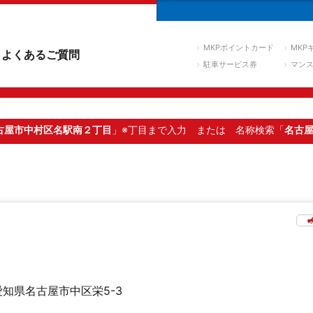
MKPポイントカード
MKP
よくあるご質問
駐車サービス券
マン
古屋市中村区名駅南２丁目
」※丁目まで入力
または 名称検索「
名古
愛知県名古屋市中区栄5-3