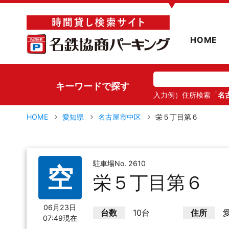
▼
HOME
キーワードで探す
入力例）住所検索「
名
HOME
愛知県
名古屋市中区
栄５丁目第６
駐車場No. 2610
空
栄５丁目第６
06月23日
台数
10台
住所
07:49現在