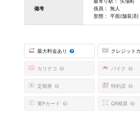
最寄り駅： 矢場町
備考
係員： 無人
形態： 平面(舗装済)
最大料金あり
クレジット
カリテコ
バイク
定期券
特約店
黄Pカード
QR精算