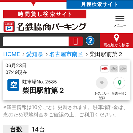
▼
月極検索サイト
現在地
から検索
HOME
愛知県
名古屋市南区
柴田駅前第２
06月23日
07:49現在
駐車場No. 2585
空
柴田駅前第２
お気に入り
地図を開く
登録
※満空情報は10分ごとに更新されます。駐車場料金は、
念のため現地料金をご確認の上、ご利用ください。
台数
14台