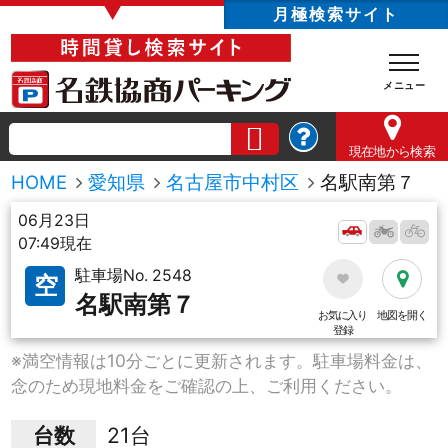
▼
月極検索サイト
現在地
から検索
HOME
愛知県
名古屋市中村区
名駅南第７
06月23日
07:49現在
駐車場No. 2548
空
名駅南第７
お気に入り
地図を開く
登録
※満空情報は10分ごとに更新されます。駐車場料金は、
念のため現地料金をご確認の上、ご利用ください。
台数
21台