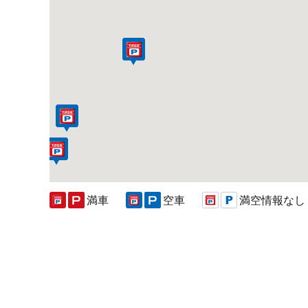
満車
空車
満空情報なし