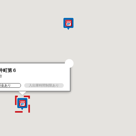
井町第６
台
料金あり
入出庫時間制限あり