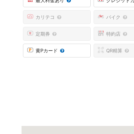
最大料金あり
クレジット
カリテコ
バイク
定期券
特約店
黄Pカード
QR精算