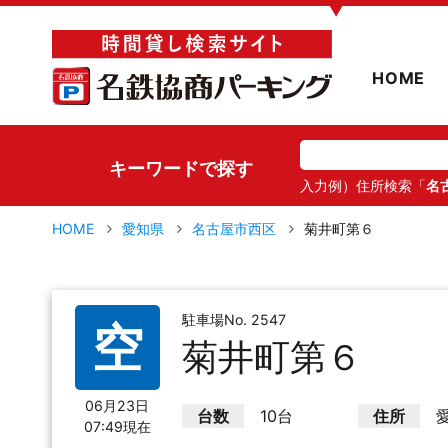
▼
HOME
キーワードで探す
入力例）住所検索「
名
HOME
愛知県
名古屋市西区
菊井町第６
駐車場No. 2547
空
菊井町第６
06月23日
台数
10台
住所
07:49現在