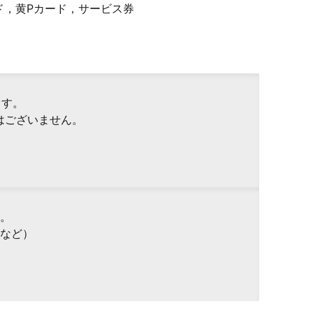
ド，黄Pカード，サービス券
ます。
はございません。
。
など）