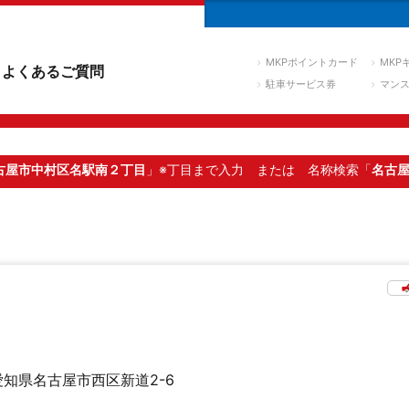
MKPポイントカード
MKP
よくあるご質問
駐車サービス券
マン
古屋市中村区名駅南２丁目
」※丁目まで入力
または 名称検索「
名古
愛知県名古屋市西区新道2-6