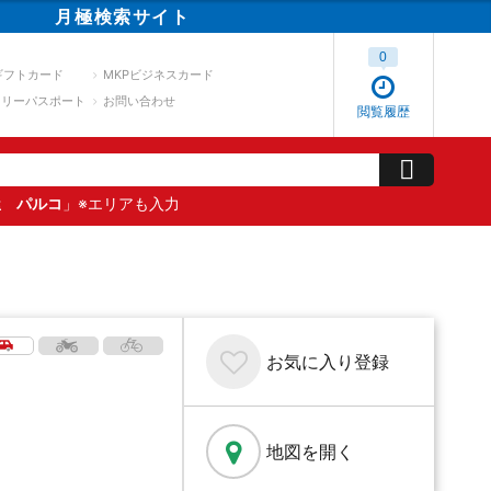
月極
検索
サイト
0
ギフトカード
MKPビジネスカード
スリーパスポート
お問い合わせ
閲覧履歴
屋 パルコ
」※エリアも入力
お気に入り
登録
地図を開く