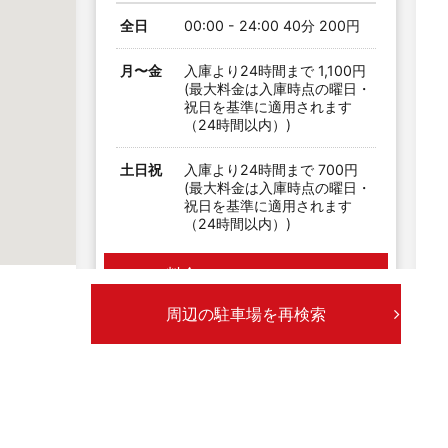
全日
00:00 - 24:00 40分 200円
月〜金
入庫より24時間まで 1,100円
(最大料金は入庫時点の曜日・
祝日を基準に適用されます
（24時間以内）)
土日祝
入庫より24時間まで 700円
(最大料金は入庫時点の曜日・
祝日を基準に適用されます
（24時間以内）)
料金シミュレーション
周辺の駐車場を再検索
新道２丁目
空
中心から148m 7台
最大料金あり
入出庫時間制限あり
全日
18:00 - 08:00 最大料金 300