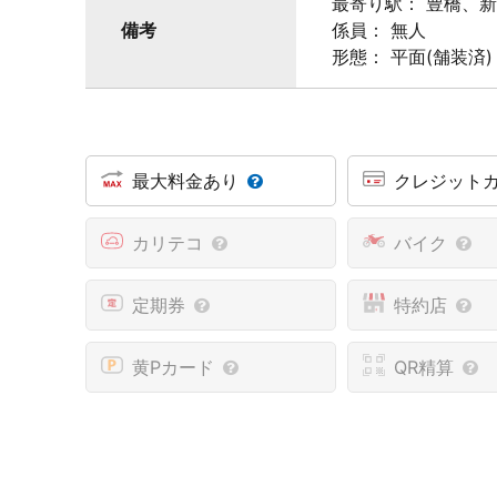
最寄り駅： 豊橋、
備考
係員： 無人
形態： 平面(舗装済)
最大料金あり
クレジット
カリテコ
バイク
定期券
特約店
黄Pカード
QR精算