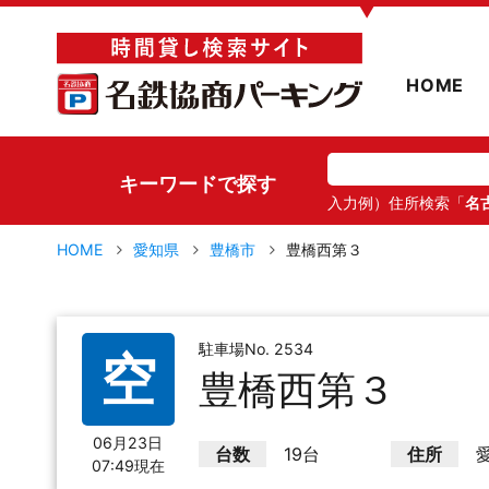
▼
HOME
キーワードで探す
入力例）住所検索「
名
HOME
愛知県
豊橋市
豊橋西第３
駐車場No. 2534
空
豊橋西第３
06月23日
台数
19台
住所
07:49現在