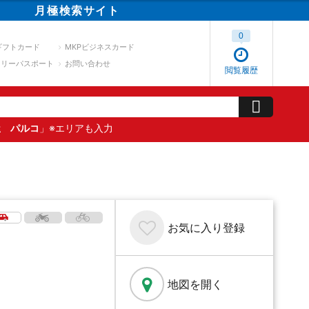
月極
検索
サイト
0
ギフトカード
MKPビジネスカード
スリーパスポート
お問い合わせ
閲覧履歴
屋 パルコ
」※エリアも入力
お気に入り
登録
地図を開く