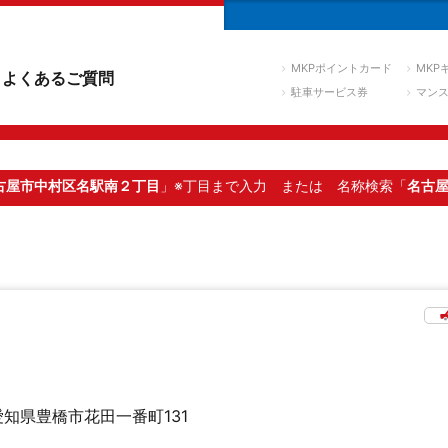
MKPポイントカード
MKP
よくあるご質問
駐車サービス券
マン
古屋市中村区名駅南２丁目
」※丁目まで入力
または 名称検索「
名古
愛知県豊橋市花田一番町131