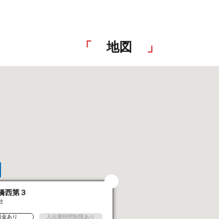
地図
橋西第３
台
料金あり
入出庫時間制限あり