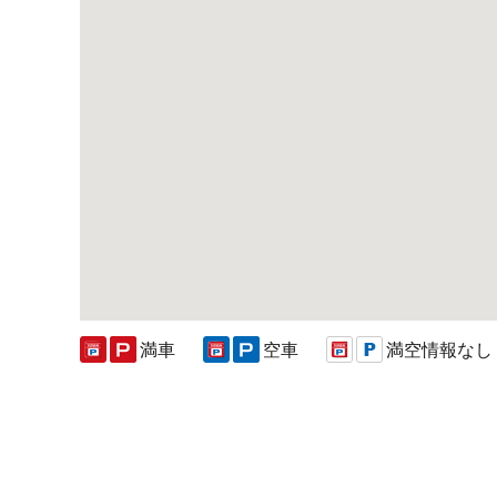
満車
空車
満空情報なし