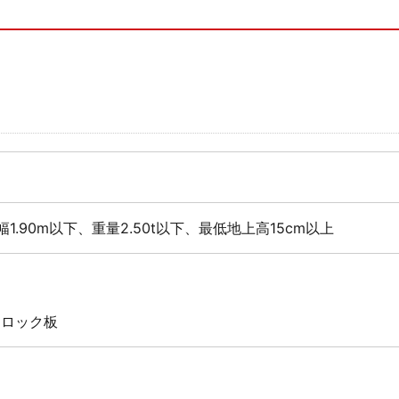
幅1.90m以下、重量2.50t以下、最低地上高15cm以上
通
 ロック板