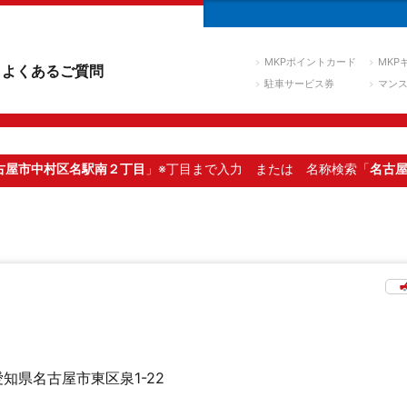
MKPポイントカード
MKP
よくあるご質問
駐車サービス券
マン
古屋市中村区名駅南２丁目
」※丁目まで入力
または 名称検索「
名古
愛知県名古屋市東区泉1-22