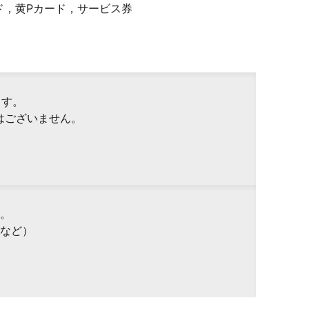
ド，黄Pカード，サービス券
ます。
はございません。
。
など）