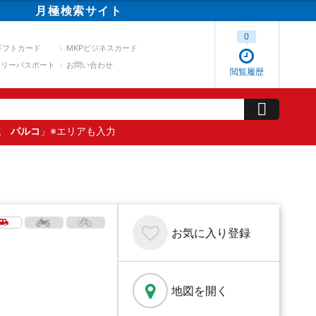
月極
検索
サイト
0
ギフトカード
MKPビジネスカード
スリーパスポート
お問い合わせ
閲覧履歴
屋 パルコ
」※エリアも入力
お気に入り
登録
地図を開く