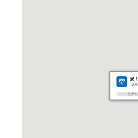
泉
空
13台
最大料