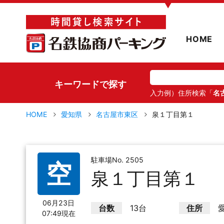
▼
HOME
キーワードで探す
入力例）住所検索「
名
HOME
愛知県
名古屋市東区
泉１丁目第１
駐車場No. 2505
空
泉１丁目第１
06月23日
台数
13台
住所
07:49現在