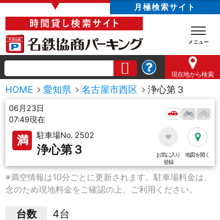
▼
月極検索サイト
現在地
から検索
HOME
愛知県
名古屋市西区
浄心第３
06月23日
07:49現在
駐車場No. 2502
満
浄心第３
お気に入り
地図を開く
登録
※満空情報は10分ごとに更新されます。駐車場料金は、
念のため現地料金をご確認の上、ご利用ください。
台数
4台