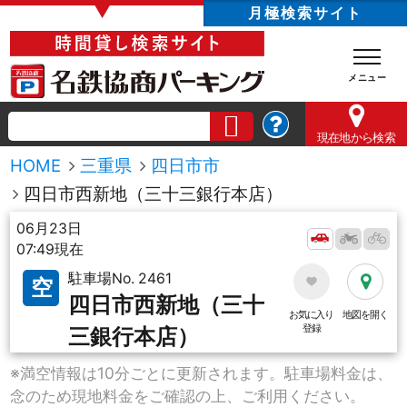
▼
月極検索サイト
現在地
から検索
HOME
三重県
四日市市
四日市西新地（三十三銀行本店）
06月23日
07:49現在
駐車場No. 2461
空
四日市西新地（三十
お気に入り
地図を開く
登録
三銀行本店）
※満空情報は10分ごとに更新されます。駐車場料金は、
念のため現地料金をご確認の上、ご利用ください。